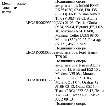
Подшипник опоры
Механические
амортизатора; Infiniti FX45,
запасные
FX35 (S50) 02-08, I30, I35
части
(CA33) 99-04; Nissan Almera
Tino (V10M) 98-03, Altima
LECAR000295502
(L31) 01-06, Cedric, Gloria
(Y34) 99-04, Elgrand (E5)1 02-
10, Maxima (A34) 03-08,
Maxima, Cefiro (A33) 98-06,
Murano (Z50) 02-07, Preasage
(NU31) 4WD 03-09
Подшипник опоры
LECAR000305502
амортизатора; Ford Transit
TT9 06-
Подшипник опоры
амортизатора; Nissan Altima
L32 06-12, ElGrand E52 10-,
Maxima A35 08-, Murano
CROSSCAB CZ51 10-,
LECAR000315502
Murano Z51 07-, Qashqai+2
JJ10E 08-13, Quest E52 10-,
Teana (PRC) J32Z 08-13, Teana
J32 08-13, Teana RUS Make
J32R 09-13
Подшипник опоры