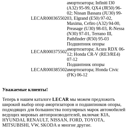
амортизатора; Infiniti I30
(A32) 95-99, QX4 (JR50) 96-
02; Nissan Bassara (JU30) 99-
LECAR000365502
03, Elgrand (E50) 97-02,
Maxima, Cefiro (A32) 94-00,
Preasage (U30) 98-03, R-Nessa
(N30) 97-01, Terrano III,
Pathfinder (R50) 95-03
Подшипник опоры
амортизатора; Acura RDX 06-
LECAR000375502
12; Honda CR-V (RE3/RE4)
07-12
Подшипник опоры
LECAR000385502
амортизатора; Honda Civic
(FK) 06-12
Уважаемые клиенты!
Теперь в нашем каталоге
LECAR
мы можем предложить
широкий выбор опор амортизаторов и подшипников опоры,
подходящих для большинства популярных марок автомобилей
ведущих мировых автопроизводителей, включая: KIA,
HYUNDAI, RENAULT, NISSAN, FORD, TOYOTA,
MITSUBISHI, VW, SKODA и многие другие.