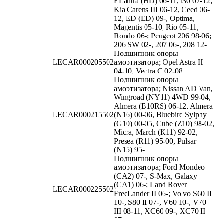
ELantra (HD) 06-11, i30 07-12;
Kia Carens III 06-12, Ceed 06-
12, ED (ED) 09-, Optima,
Magentis 05-10, Rio 05-11,
Rondo 06-; Peugeot 206 98-06;
206 SW 02-, 207 06-, 208 12-
Подшипник опоры
LECAR000205502
амортизатора; Opel Astra H
04-10, Vectra C 02-08
Подшипник опоры
амортизатора; Nissan AD Van,
Wingroad (NY11) 4WD 99-04,
Almera (B10RS) 06-12, Almera
LECAR000215502
(N16) 00-06, Bluebird Sylphy
(G10) 00-05, Cube (Z10) 98-02,
Micra, March (K11) 92-02,
Presea (R11) 95-00, Pulsar
(N15) 95-
Подшипник опоры
амортизатора; Ford Mondeo
(CA2) 07-, S-Max, Galaxy
(CA1) 06-; Land Rover
LECAR000225502
FreeLander II 06-; Volvo S60 II
10-, S80 II 07-, V60 10-, V70
III 08-11, XC60 09-, XC70 II