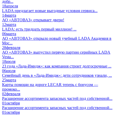
добр...
18
апреля
LADA предлагает новые выгодные условия сервиса...
14
марта
АО «АВТОВАЗ» открывает двери!
12
марта
LADA: есть тридцать первый миллион! ...
06
марта
АО «АВТОВАЗ» открыло новый учебный LADA Академия в
Мос...
28
февраля
АО «АВТОВАЗ» выпустил первую партию серийных LADA
Vesta...
18
июля
23 года «Лада-Имидж»: как компания строит долгосрочные ...
06
июля
Семейный день в «Лада-Имидж»: дети сотрудников узнали, ...
25
марта
Карты помощи на дороге LECAR теперь с бонусом —
промоко...
02
февраля
Расширение ассортимента запасных частей под собственной...
01
октября
Расширение ассортимента запасных частей под собственной...
01
октября