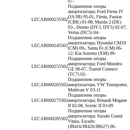
07-
Подшипник опоры
амортизатора; Ford Fiesta IV
(JA/JB) 95-01, Fiesta, Fusion
LECAR000235502
(CBK) 01-08; Mazda 2 (DE)
03-, Demio (DY3, DY5) 02-07,
Verisa (DC5) 04-
Подшипник опоры
амортизатора; Hyundai CM10
LECAR000245502
(CM) 09-, Santa Fe (CM) 06-
12; Kia Sorento (XM) 09-
Подшипник опоры
амортизатора; Ford Mondeo
LECAR000255502
GE 00-07, Transit Connect
(TC7) 02-
Подшипник опоры
LECAR000265502
амортизатора; VW Transporter,
Multivan V 03-11
Подшипник опоры
LECAR000275502
амортизатора; Renault Megane
II 02-08, Scenic II 03-09
Подшипник опоры
амортизатора; Suzuki Grand
LECAR000285502
Vitara, Escudo
(JB416/JB420/JB627) 06-