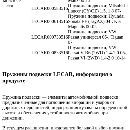
запасные
Matiz 00-15
части
Пружина подвески; Mitsubishi
LECAR000583516
Lancer (CY/CZ) 1.5, 1.8 07-
Пружина подвески; Hyundai
LECAR000613516
Sonata EF (TagAZ) 04-; Kia
Magentis 00-05
Пружина подвески; VW
LECAR000733516
Passat универсал 05-, Tiguan
07-
Пружина подвески; VW
LECAR000833516
Passat V B6 (2WD) 1.4-2.0 05-,
Passat VI (2WD) 1.4-2.0 10-14
Пружины подвески LECAR, информация о
продукте
Пружина подвески — элементы автомобильной подвески,
предназначенные для поглощения вибраций и ударов от
дорожных неровностей, поддержания кузова на определенной
высоте и обеспечения устойчивости автомобиля при
движении.
В текущем расширении представлен большой выбор пружин