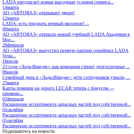
LADA предлагает новые выгодные условия сервиса...
14
марта
АО «АВТОВАЗ» открывает двери!
12
марта
LADA: есть тридцать первый миллион! ...
06
марта
АО «АВТОВАЗ» открыло новый учебный LADA Академия в
Мос...
28
февраля
АО «АВТОВАЗ» выпустил первую партию серийных LADA
Vesta...
18
июля
23 года «Лада-Имидж»: как компания строит долгосрочные ...
06
июля
Семейный день в «Лада-Имидж»: дети сотрудников узнали, ...
25
марта
Карты помощи на дороге LECAR теперь с бонусом —
промоко...
02
февраля
Расширение ассортимента запасных частей под собственной...
01
октября
Расширение ассортимента запасных частей под собственной...
01
октября
Расширение ассортимента запасных частей под собственной...
Подпишитесь на новости