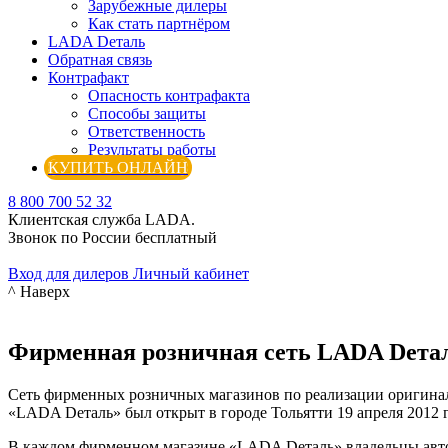
Зарубежные дилеры
Как стать партнёром
LADA Dеталь
Обратная связь
Контрафакт
Опасность контрафакта
Способы защиты
Ответственность
Результаты работы
КУПИТЬ ОНЛАЙН
8 800 700 52 32
Клиентская служба LADA.
Звонок по России бесплатный
Вход для дилеров
Личный кабинет
^ Наверх
Фирменная розничная сеть LADA Dета
Сеть фирменных розничных магазинов по реализации оригинал
«LADA Dеталь» был открыт в городе Тольятти 19 апреля 2012 г
В каждом фирменном магазине «LADA Dеталь» владельцы автом