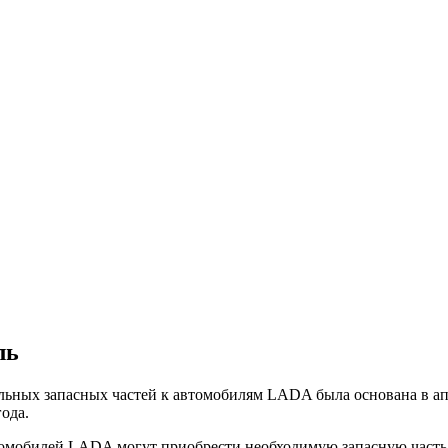
ль
ьных запасных частей к автомобилям LADA была основана в ап
ода.
обилей LADA могут приобрести необходимую запасную часть, не