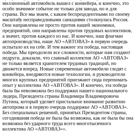
миллионный автомобиль вышел с конвейера, и конечно, это
особо значимое событие не только для завода, но и для
страны. Все мы знаем, с каким беспрецедентными по своему
масштабу несправедливыми санкциями столкнулась Россия.
Они направлены не просто против нашей экономики,
предприятий, они направлены против трудовых коллективов,
а значит, против каждого из нас. И конечно, наш флагман
автопроизводства, наше АО «АВТОВАЗ» в первую очередь
испытало их на себе. И тем важнее эта победа, настоящая
победа. Мы преодолели все сложности, которые нам создают
недруги, доказали, что славный коллектив АО «АВТОВАЗ»
не только является хранителем трудовых традиций, но
движется вперед. Новые современные автомобили сходят с
конвейера, внедряются новые технологии, и руководители
многих крупных предприятий приезжают сюда перенимать
опыт у коллектива АО «АВТОВАЗ». И конечно, эта победа
была бы невозможна без поддержки нашего национального
лидера, Президента страны Владимира Владимировича
Путина, который уделяет пристальное внимание развитию
автопрома и в первую очередь поддержке АО «АВТОВАЗ».
Без специальных решений, принятых Президентом страны,
сегодняшняя победа не была бы возможна, как не была бы она
возможна без ударного труда всего многотысячного
коллектива АО «АВТОВАЗ»».