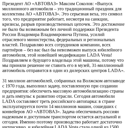
Президент АО «АВТОВАЗ» Максим Соколов: «Выпуск
миллионного автомобиля – это традиционный праздник для
коллектива АО «АВТОВАЗ». Это серьезная веха, это символ
того, что предприятие работает, несмотря на санкции,
кризисы, разрыв производственных цепочек. Это достижение
не было бы возможным без личной поддержки Президента
России Владимира Владимировича Путина, усилий
отраслевого министерства, федеральных и региональных
властей. Поздравляю всех сотрудников компании, всех
партнёров – без вас был бы невозможен выпуск юбилейного
автомобиля, этой новейшей модификации LADA Vesta!
Поздравляем и будущего владельца этой машины, потому что
мы приняли решение не ставить его в музей, 31-миллионный
автомобиль отправится в один из дилерских центров LADA».
31 миллион автомобилей, собранных на Волжском автозаводе
с 1970 года, выполнил задачу, поставленную при создании
предприятия: обеспечить массовую автомобилизацию страны
и дать импульс к развитию отрасли. Сегодня автомобили
LADA составляют треть российского автопарка: в стране
эксплуатируется почти 14 миллионов машин, сошедших с
конвейеров АО «АВТОВАЗ». Задача обеспечивать россиян
надежным и доступным транспортом остается актуальной и
сегодня. Именно поэтому производство работает достаточно
интенсивно, и юбилейная LADA Vesta стала одной из 1500