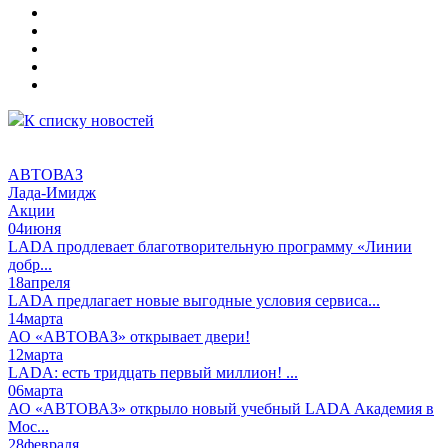
К списку новостей
АВТОВАЗ
Лада-Имидж
Акции
04
июня
LADA продлевает благотворительную программу «Линии
добр...
18
апреля
LADA предлагает новые выгодные условия сервиса...
14
марта
АО «АВТОВАЗ» открывает двери!
12
марта
LADA: есть тридцать первый миллион! ...
06
марта
АО «АВТОВАЗ» открыло новый учебный LADA Академия в
Мос...
28
февраля